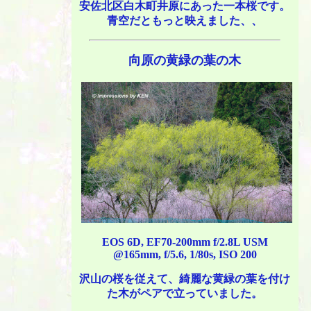
安佐北区白木町井原にあった一本桜です。
青空だともっと映えました、、
向原の黄緑の葉の木
EOS 6D, EF70-200mm f/2.8L USM
@165mm, f/5.6, 1/80s, ISO 200
沢山の桜を従えて、綺麗な黄緑の葉を付け
た木がペアで立っていました。