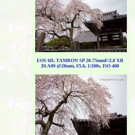
EOS 6D, TAMRON SP 28-75mmF/2.8 XR
Di A09 @28mm, f/5.6, 1/200s, ISO 400