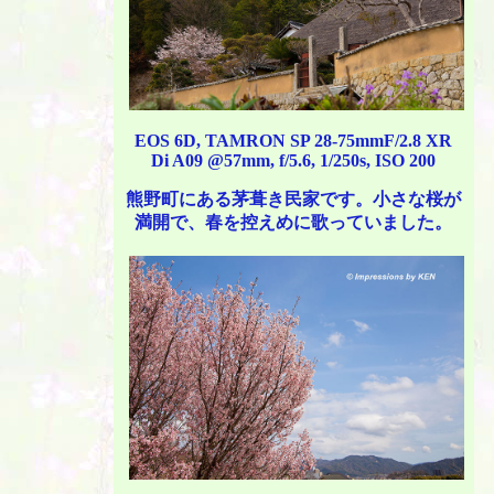
EOS 6D, TAMRON SP 28-75mmF/2.8 XR
Di A09 @57mm, f/5.6, 1/250s, ISO 200
熊野町にある茅葺き民家です。小さな桜が
満開で、春を控えめに歌っていました。