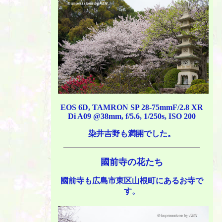
EOS 6D, TAMRON SP 28-75mmF/2.8 XR
Di A09 @38mm, f/5.6, 1/250s, ISO 200
染井吉野も満開でした。
國前寺の花たち
國前寺も広島市東区山根町にあるお寺で
す。