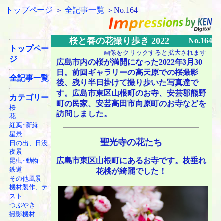
トップページ
＞
全記事一覧
＞No.164
桜と春の花撮り歩き 2022
No.164
トップペー
画像をクリックすると拡大されます
ジ
広島市内の桜が満開になった2022年3月30
日。前回ギャラリーの高天原での桜撮影
全記事一覧
後、残り半日掛けて撮り歩いた写真達で
す。広島市東区山根町のお寺、安芸郡熊野
カテゴリー
町の民家、安芸高田市向原町のお寺などを
桜
訪問しました。
花
紅葉･新緑
星景
聖光寺の花たち
日の出、日没
夜景
広島市東区山根町にあるお寺です。枝垂れ
昆虫･動物
鉄道
花桃が綺麗でした！
その他風景
機材製作、テ
スト
つぶやき
撮影機材