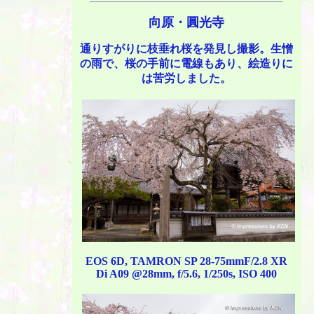
向原・圓光寺
通りすがりに枝垂れ桜を発見し撮影。生憎
の雨で、桜の手前に電線もあり、絵造りに
は苦労しました。
EOS 6D, TAMRON SP 28-75mmF/2.8 XR
Di A09 @28mm, f/5.6, 1/250s, ISO 400