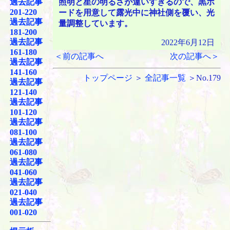
過去記事
照明と星の明るさが違いすぎるので、黒ボ
201-220
ードを用意して露光中に神社側を覆い、光
過去記事
量調整しています。
181-200
過去記事
2022年6月12日
161-180
＜前の記事へ
次の記事へ＞
過去記事
141-160
トップページ
＞
全記事一覧
＞No.179
過去記事
121-140
過去記事
101-120
過去記事
081-100
過去記事
061-080
過去記事
041-060
過去記事
021-040
過去記事
001-020