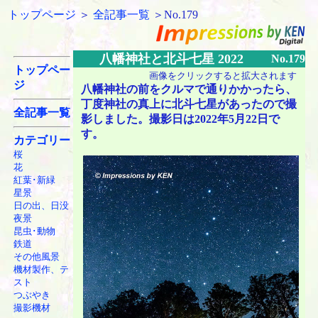
トップページ
＞
全記事一覧
＞No.179
八幡神社と北斗七星 2022
No.179
トップペー
画像をクリックすると拡大されます
ジ
八幡神社の前をクルマで通りかかったら、
丁度神社の真上に北斗七星があったので撮
全記事一覧
影しました。撮影日は2022年5月22日で
す。
カテゴリー
桜
花
紅葉･新緑
星景
日の出、日没
夜景
昆虫･動物
鉄道
その他風景
機材製作、テ
スト
つぶやき
撮影機材