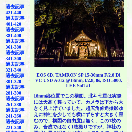
過去記事
421-440
過去記事
401-420
過去記事
381-400
過去記事
361-380
過去記事
341-360
過去記事
321-340
EOS 6D, TAMRON SP 15-30mm F/2.8 Di
過去記事
VC USD A012 @18mm, f/2.8, 8s, ISO 5000,
301-320
LEE Soft #1
過去記事
281-300
18mm縦位置でこの構図。北斗七星は実際
過去記事
には天高く舞っていて、カメラは下から大
261-280
きく見上げていました。超広角仰角撮影ゆ
過去記事
えに神社を少しでも横にずらすと大きく歪
241-260
むので、構図の自由度は無く、この1枚の
過去記事
み。合成ではなく1枚撮りですが、神社の
221-240