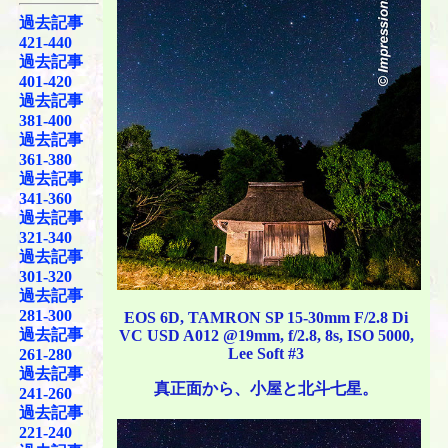
過去記事
421-440
過去記事
401-420
過去記事
381-400
過去記事
361-380
過去記事
341-360
過去記事
321-340
過去記事
301-320
過去記事
281-300
EOS 6D, TAMRON SP 15-30mm F/2.8 Di
過去記事
VC USD A012 @19mm, f/2.8, 8s, ISO 5000,
Lee Soft #3
261-280
過去記事
真正面から、小屋と北斗七星。
241-260
過去記事
221-240