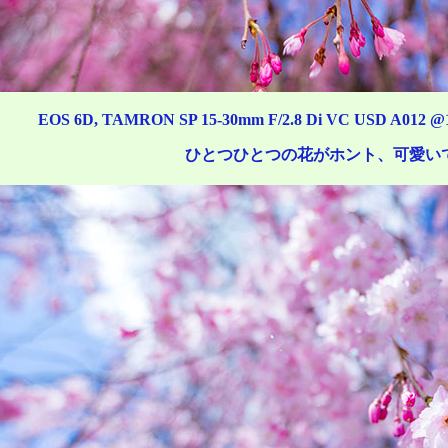
EOS 6D, TAMRON SP 15-30mm F/2.8 Di VC USD A012 @15mm
ひとつひとつの花がホント、可愛い