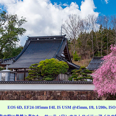
EOS 6D, EF24-105mm f/4L IS USM @45mm, f/8, 1/200s, ISO 