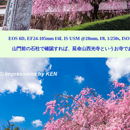
EOS 6D, EF24-105mm f/4L IS USM @28mm, f/8, 1/250s, ISO 
山門前の石柱で確認すれば、延命山西光寺というお寺で