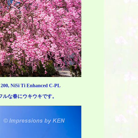
200, NiSi Ti Enhanced C-PL
フルな春にウキウキです。