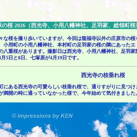
原の桜 2026（西光寺、小用八幡神社、足羽家、総領町
も色々な桜を撮り歩いていますが、今回は龍福寺以外の庄原市の
、小用町の小用八幡神社、本村町の足羽家の桜の隣にあったエ
の八重桜があります。撮影日は西光寺、小用八幡神社、足羽家隣の
月5日と8日、七塚原が4月19日です。
西光寺の枝垂れ桜
町にある西光寺の可愛らしい枝垂れ桜で、通りすがりに見つけ
が満開の時に通っていなかった様で、今年始めて気付きました