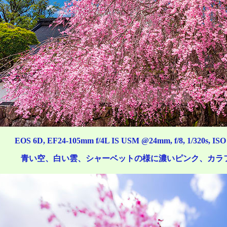
EOS 6D, EF24-105mm f/4L IS USM @24mm, f/8, 1/320s, ISO 
青い空、白い雲、シャーベットの様に濃いピンク、カラ