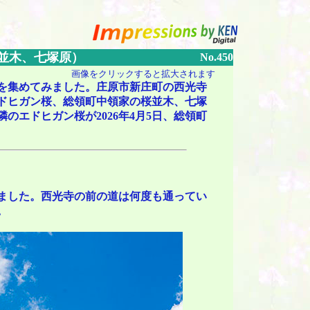
桜並木、七塚原）
No.450
画像をクリックすると拡大されます
桜を集めてみました。庄原市新庄町の西光寺
ドヒガン桜、総領町中領家の桜並木、七塚
エドヒガン桜が2026年4月5日、総領町
ました。西光寺の前の道は何度も通ってい
。