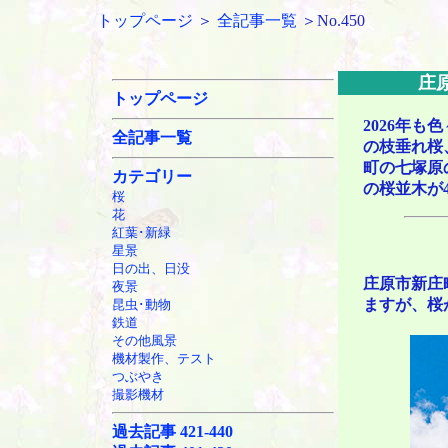
トップページ
＞
全記事一覧
＞No.450
庄
トップページ
2026年
全記事一覧
の枝垂れ桜
町の七塚原
カテゴリー
の桜並木が4
桜
花
紅葉･新緑
星景
日の出、日没
庄原市新庄
夜景
ますが、桜
昆虫･動物
鉄道
その他風景
機材製作、テスト
つぶやき
撮影機材
過去記事 421-440